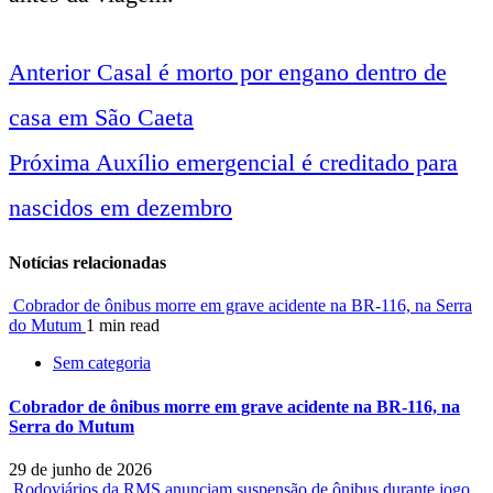
Anterior
Casal é morto por engano dentro de
Navegação
casa em São Caeta
entre
Próxima
Auxílio emergencial é creditado para
nascidos em dezembro
notícias
Notícias relacionadas
Cobrador de ônibus morre em grave acidente na BR-116, na Serra
do Mutum
1 min read
Sem categoria
Cobrador de ônibus morre em grave acidente na BR-116, na
Serra do Mutum
29 de junho de 2026
Rodoviários da RMS anunciam suspensão de ônibus durante jogo