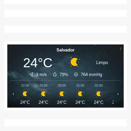
Salvador
24°C
Limpo
3 m/s
79%
764
mmHg
22:00
23:00
00:00
01:00
02:00
03:00
‹
›
24°C
24°C
24°C
24°C
24°C
24°C