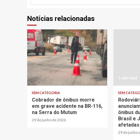
Notícias relacionadas
1 min read
1 min read
SEM CATEGORIA
SEM CATEGO
Cobrador de ônibus morre
Rodoviár
em grave acidente na BR-116,
anunciam
na Serra do Mutum
ônibus d
Brasil e 
29 de junho de 2026
afetadas
29 de junho 