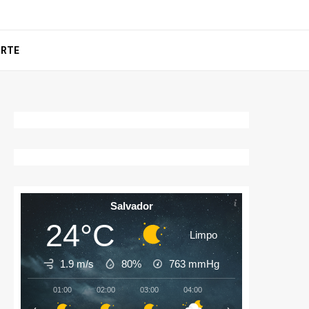
ORTE
Salvador
24°C
Limpo
1.9 m/s
80%
763
mmHg
01:00
02:00
03:00
04:00
05:00
06:00