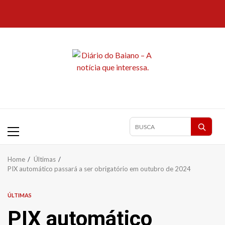
Skip
to
content
Primary
Pesquisar
Menu
matérias
Home
Últimas
PIX automático passará a ser obrigatório em outubro de 2024
ÚLTIMAS
PIX automático