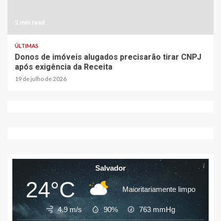
2 min read
ÚLTIMAS
Donos de imóveis alugados precisarão tirar CNPJ
após exigência da Receita
19 de julho de 2026
Salvador
24°C
Maioritariamente limpo
4.9 m/s
90%
763
mmHg