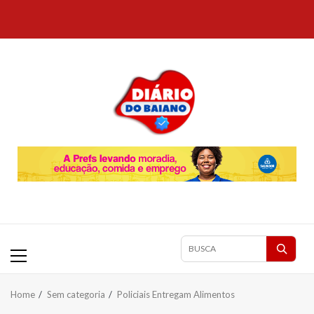
Skip
to
content
Primary
Pesquisar
Menu
matérias
Home
Sem categoria
Policiais Entregam Alimentos