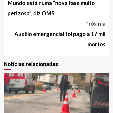
entre
Mundo está numa “nova fase muito
notícias
perigosa”, diz OMS
Próxima
Auxílio emergencial foi pago a 17 mil
mortos
Notícias relacionadas
1 min read