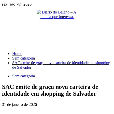
Skip
sex. ago 7th, 2026
to
content
Primary
Menu
Home
Sem categoria
SAC emite de graça nova carteira de identidade em shopping
de Salvador
Sem categoria
SAC emite de graça nova carteira de
identidade em shopping de Salvador
31 de janeiro de 2026