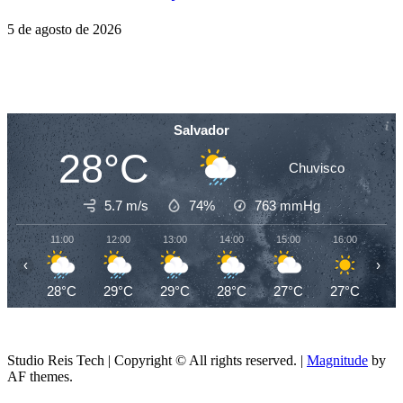
5 de agosto de 2026
Salvador
28°C
Chuvisco
5.7 m/s
74%
763
mmHg
11:00
12:00
13:00
14:00
15:00
16:00
17
‹
›
28°C
29°C
29°C
28°C
27°C
27°C
26
Studio Reis Tech | Copyright © All rights reserved.
|
Magnitude
by
AF themes.