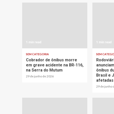
1 min read
1 min read
SEM CATEGORIA
SEM CATEGO
Cobrador de ônibus morre
Rodoviár
em grave acidente na BR-116,
anunciam
na Serra do Mutum
ônibus d
Brasil e 
29 de junho de 2026
afetadas
29 de junho 