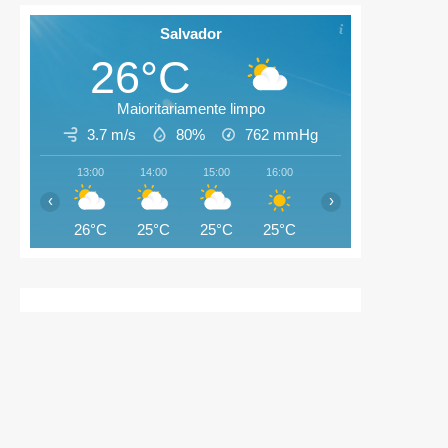
Salvador
26°C
Maioritariamente limpo
3.7 m/s
80%
762
mmHg
13:00
14:00
15:00
16:00
17:00
18:00
‹
›
26°C
25°C
25°C
25°C
25°C
25°C