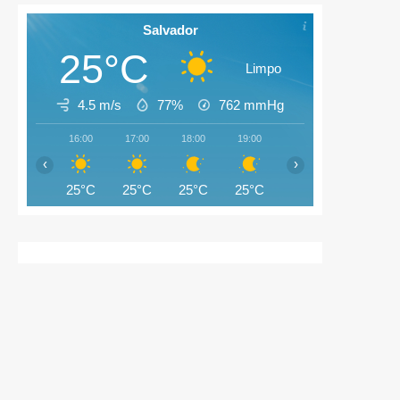
Salvador
25°C
Limpo
4.5 m/s
77%
762
mmHg
16:00
17:00
18:00
19:00
20:00
21:00
‹
›
25°C
25°C
25°C
25°C
25°C
25°C