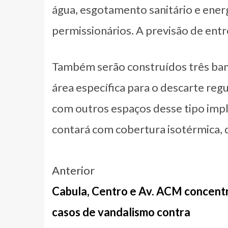
água, esgotamento sanitário e energ
permissionários. A previsão de ent
Também serão construídos três ban
área específica para o descarte re
com outros espaços desse tipo impl
contará com cobertura isotérmica, q
Navegação
Anterior
entre
Cabula, Centro e Av. ACM concen
notícias
casos de vandalismo contra