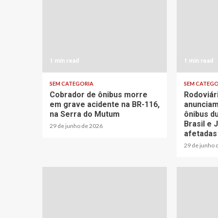
1 min read
1 min read
SEM CATEGORIA
SEM CATEGO
Cobrador de ônibus morre
Rodoviár
em grave acidente na BR-116,
anunciam
na Serra do Mutum
ônibus d
Brasil e 
29 de junho de 2026
afetadas
29 de junho 