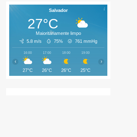
Salvador
27°C
Maioritariamente limpo
5.8 m/s
75%
761
mmHg
16:00
17:00
18:00
19:00
20:00
21:00
‹
›
27°C
26°C
26°C
25°C
25°C
25°C