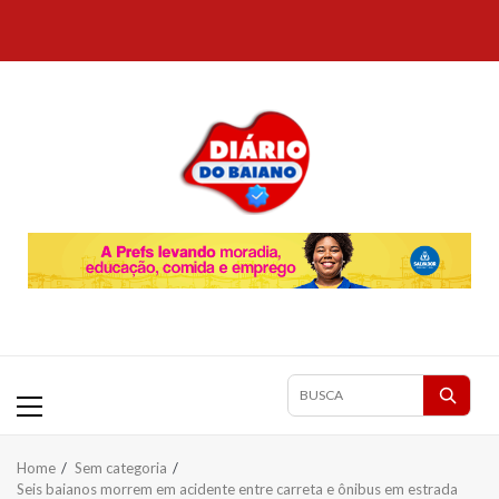
Skip
to
content
Primary
Pesquisar
Menu
matérias
Home
Sem categoria
Seis baianos morrem em acidente entre carreta e ônibus em estrada