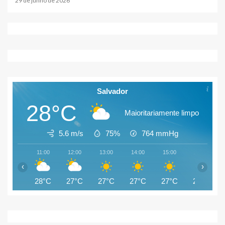
29 de junho de 2026
Salvador
28°C
Maioritariamente limpo
5.6 m/s
75%
764
mmHg
11:00
12:00
13:00
14:00
15:00
16:00
‹
›
28°C
27°C
27°C
27°C
27°C
26°C