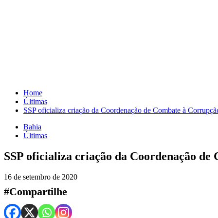
Skip
to
content
Home
Últimas
SSP oficializa criação da Coordenação de Combate à Corrupçã
Bahia
Últimas
SSP oficializa criação da Coordenação de
16 de setembro de 2020
#Compartilhe