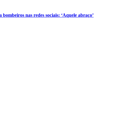
 a bombeiros nas redes sociais: ‘Aquele abraço’
:00
13:00
14:00
15:00
16:00
17:00
18:00
19:0
°C
27°C
27°C
27°C
26°C
26°C
26°C
26°