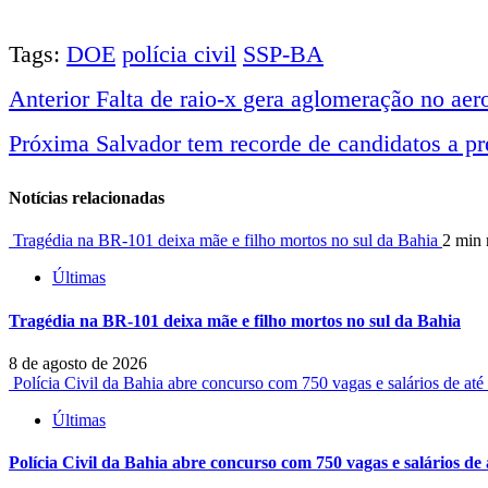
Tags:
DOE
polícia civil
SSP-BA
Anterior
Falta de raio-x gera aglomeração no aer
Navegação
Próxima
Salvador tem recorde de candidatos a pr
entre
Notícias relacionadas
notícias
Tragédia na BR-101 deixa mãe e filho mortos no sul da Bahia
2 min 
Últimas
Tragédia na BR-101 deixa mãe e filho mortos no sul da Bahia
8 de agosto de 2026
Polícia Civil da Bahia abre concurso com 750 vagas e salários de at
Últimas
Polícia Civil da Bahia abre concurso com 750 vagas e salários de 