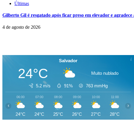
Últimas
Gilberto Gil é resgatado após ficar preso em elevador e agradece
4 de agosto de 2026
Salvador
24°C
Muito nublado
5.2 m/s
91%
763
mmHg
06:00
07:00
08:00
09:00
10:00
11:00
12
‹
›
24°C
24°C
25°C
26°C
27°C
28°C
27