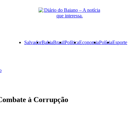
Primary
Salvador
Bahia
Brasil
Política
Economia
Polícia
Esporte
Menu
o
 Combate à Corrupção