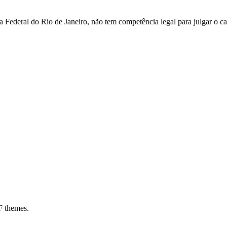
 Federal do Rio de Janeiro, não tem competência legal para julgar o ca
:00
02:00
03:00
04:00
05:00
06:00
07:00
08:0
°C
25°C
24°C
24°C
24°C
24°C
24°C
25°
 themes.