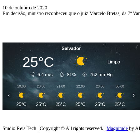
10 de outubro de 2020
Em decisão, ministro reconheceu que o juiz Marcelo Bretas, da 7ª Vara
Salvador
25°C
Limpo
6.4 m/s
81%
762
mmHg
19:00
20:00
21:00
22:00
23:00
00:00
01
‹
›
25°C
25°C
25°C
25°C
25°C
25°C
25
Studio Reis Tech | Copyright © All rights reserved.
|
Magnitude
by AF