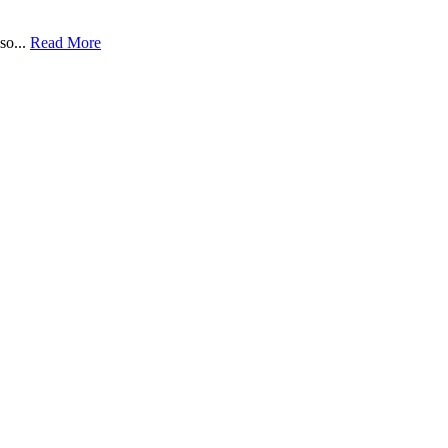
so...
Read More
0
09:00
10:00
11:00
12:00
13:00
14:00
15:00
C
27°C
28°C
28°C
28°C
29°C
28°C
27°