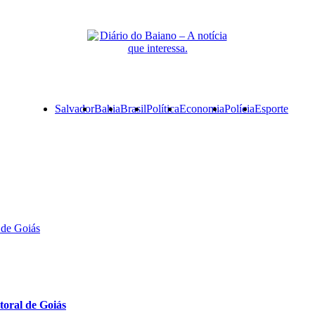
Primary
Salvador
Bahia
Brasil
Política
Economia
Polícia
Esporte
Menu
 de Goiás
toral de Goiás