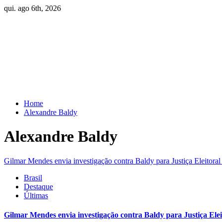
Skip
qui. ago 6th, 2026
to
content
Home
Alexandre Baldy
Alexandre Baldy
Gilmar Mendes envia investigação contra Baldy para Justiça Eleitoral
Brasil
Destaque
Últimas
Gilmar Mendes envia investigação contra Baldy para Justiça Elei