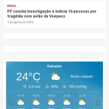
BRASIL
PF conclui investigação e indicia 16 pessoas por
tragédia com avião da Voepass
7 de agosto de 2026
Salvador
24°C
Muito nublado
4.9 m/s
89%
763
mmHg
07:00
08:00
09:00
10:00
11:00
12:00
‹
›