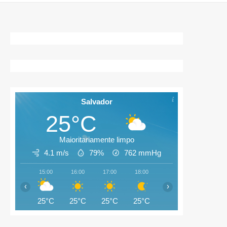
Salvador
25°C
Maioritariamente limpo
4.1 m/s
79%
762
mmHg
15:00
16:00
17:00
18:00
19:00
20:00
‹
›
25°C
25°C
25°C
25°C
25°C
25°C