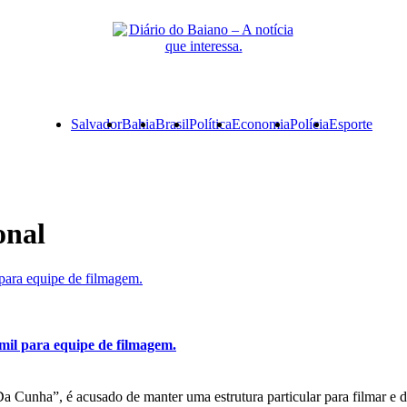
Primary
Salvador
Bahia
Brasil
Política
Economia
Polícia
Esporte
Menu
onal
para equipe de filmagem.
il para equipe de filmagem.
Cunha”, é acusado de manter uma estrutura particular para filmar e d