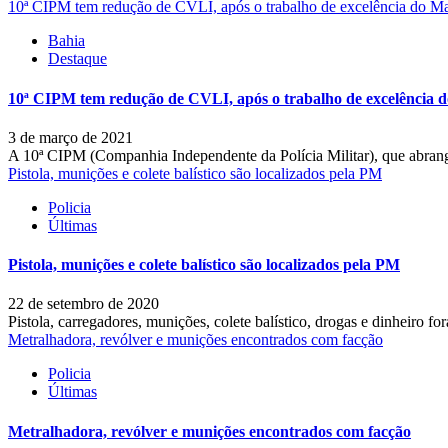
10ª CIPM tem redução de CVLI, após o trabalho de excelência do M
Bahia
Destaque
10ª CIPM tem redução de CVLI, após o trabalho de excelência 
3 de março de 2021
A 10ª CIPM (Companhia Independente da Polícia Militar), que abrang
Pistola, munições e colete balístico são localizados pela PM
Policia
Últimas
Pistola, munições e colete balístico são localizados pela PM
22 de setembro de 2020
Pistola, carregadores, munições, colete balístico, drogas e dinheiro 
Metralhadora, revólver e munições encontrados com facção
Policia
Últimas
Metralhadora, revólver e munições encontrados com facção