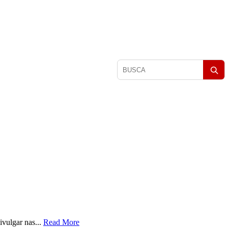
Pesquisar
matérias
ivulgar nas...
Read More