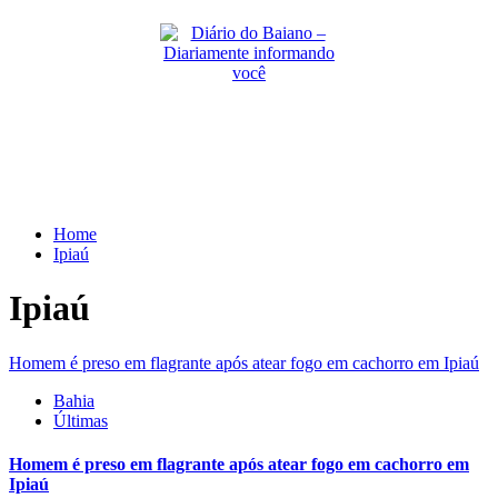
Skip
to
content
Primary
Menu
Home
Ipiaú
Ipiaú
Homem é preso em flagrante após atear fogo em cachorro em Ipiaú
Bahia
Últimas
Homem é preso em flagrante após atear fogo em cachorro em
Ipiaú