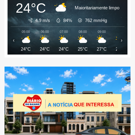
24°C
Maioritariamente limpo
4.9 m/s
84%
762
mmHg
05:00
06:00
07:00
08:00
09:00
10:00
‹
›
24°C
24°C
24°C
25°C
27°C
28°C