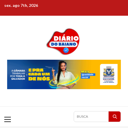
Skip
sex. ago 7th, 2026
to
content
Primary
Pesquisar
Menu
matérias