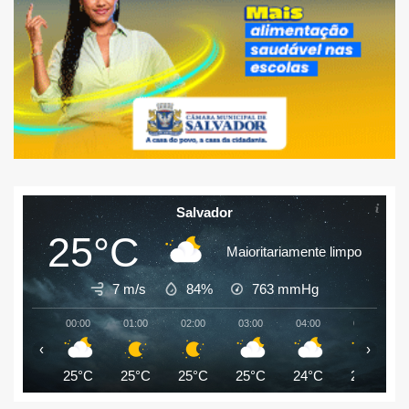
Salvador
25°C
Maioritariamente limpo
7 m/s
84%
763
mmHg
00:00
01:00
02:00
03:00
04:00
05:00
‹
›
25°C
25°C
25°C
25°C
24°C
24°C