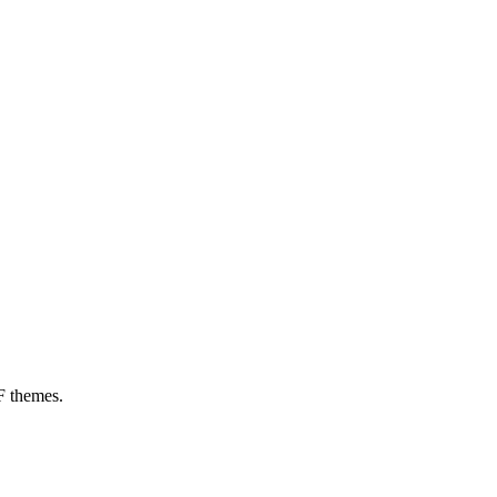
:00
23:00
00:00
01:00
02:00
03:00
04:00
05:0
°C
25°C
25°C
25°C
25°C
25°C
24°C
24°
 themes.