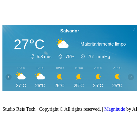
Salvador
27°C
Maioritariamente limpo
5.8 m/s
75%
761
mmHg
16:00
17:00
18:00
19:00
20:00
21:00
22
‹
›
27°C
26°C
26°C
25°C
25°C
25°C
25
Studio Reis Tech | Copyright © All rights reserved.
|
Magnitude
by AF