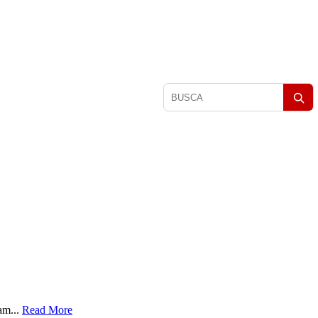
Pesquisar
matérias
am...
Read More