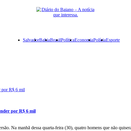
Primary
Salvador
Bahia
Brasil
Política
Economia
Polícia
Esporte
Menu
r por R$ 6 mil
ender por R$ 6 mil
rsão. Na manhã dessa quarta-feira (30), quatro homens que não quiser