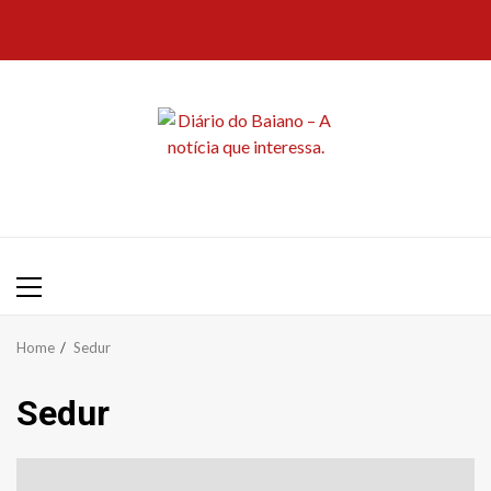
Skip
to
content
Primary
Menu
Home
Sedur
Sedur