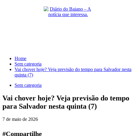
Skip
to
content
Primary
Menu
Home
Sem categoria
Vai chover hoje? Veja previsão do tempo para Salvador nesta
quinta (7)
Sem categoria
Vai chover hoje? Veja previsão do tempo
para Salvador nesta quinta (7)
7 de maio de 2026
#Compartilhe