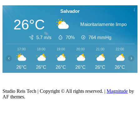
Salvador
26°C
Maioritariamente limpo
5.7 m/s
70%
764
mmHg
17:00
18:00
19:00
20:00
21:00
22:00
23
‹
›
26°C
26°C
26°C
26°C
26°C
26°C
25
Studio Reis Tech | Copyright © All rights reserved.
|
Magnitude
by
AF themes.