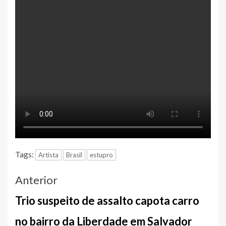
Tags:
Artista
Brasil
estupro
Navegação
Anterior
entre
Trio suspeito de assalto capota carro
notícias
no bairro da Liberdade em Salvador