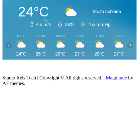
24°C
Muito nublado
4.9 m/s
89%
763
mmHg
07:00
08:00
09:00
10:00
11:00
12:00
13
‹
›
24°C
25°C
26°C
27°C
28°C
27°C
27
Studio Reis Tech | Copyright © All rights reserved.
|
Magnitude
by
AF themes.