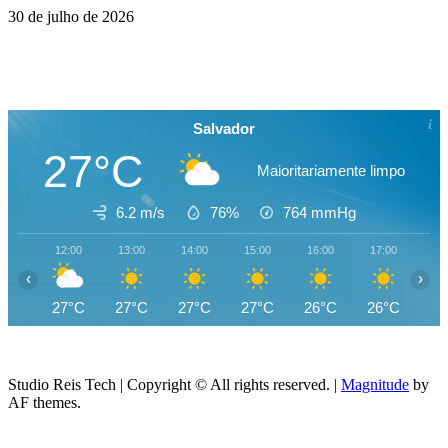
30 de julho de 2026
Salvador
27°C
Maioritariamente limpo
6.2 m/s
76%
764
mmHg
12:00
13:00
14:00
15:00
16:00
17:00
18
‹
›
27°C
27°C
27°C
27°C
26°C
26°C
26
Studio Reis Tech | Copyright © All rights reserved.
|
Magnitude
by
AF themes.