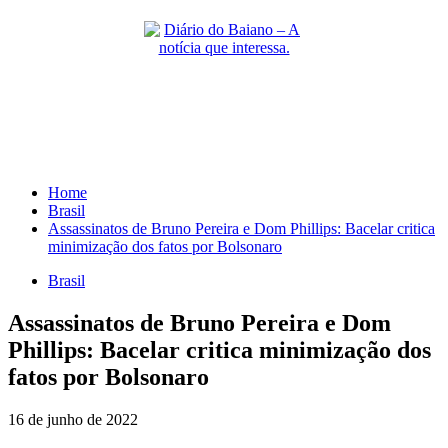
Skip
to
content
Primary
Menu
Home
Brasil
Assassinatos de Bruno Pereira e Dom Phillips: Bacelar critica
minimização dos fatos por Bolsonaro
Brasil
Assassinatos de Bruno Pereira e Dom
Phillips: Bacelar critica minimização dos
fatos por Bolsonaro
16 de junho de 2022