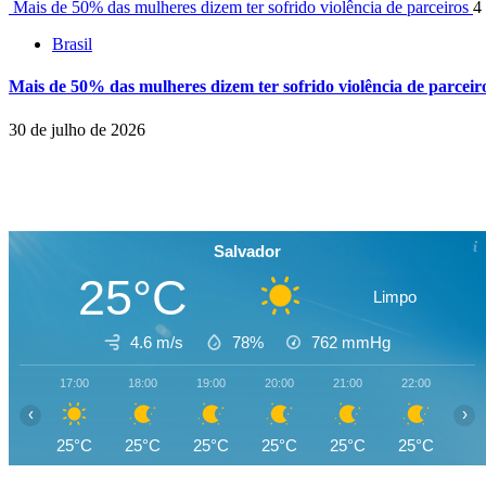
Mais de 50% das mulheres dizem ter sofrido violência de parceiros
4
Brasil
Mais de 50% das mulheres dizem ter sofrido violência de parceir
30 de julho de 2026
Salvador
25°C
Limpo
4.6 m/s
78%
762
mmHg
17:00
18:00
19:00
20:00
21:00
22:00
23
‹
›
25°C
25°C
25°C
25°C
25°C
25°C
25