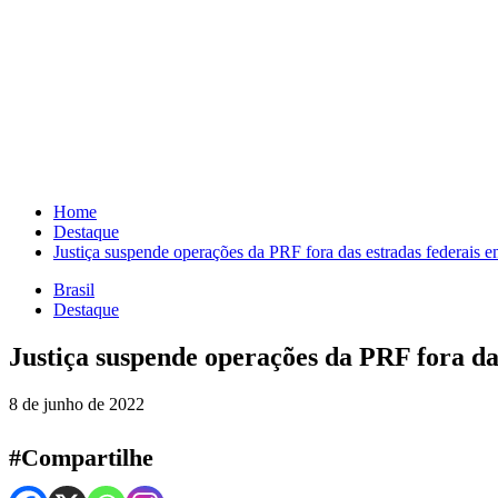
Skip
to
content
Home
Destaque
Justiça suspende operações da PRF fora das estradas federais em 
Brasil
Destaque
Justiça suspende operações da PRF fora das
8 de junho de 2022
#Compartilhe