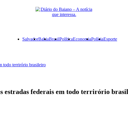
Primary
Salvador
Bahia
Brasil
Política
Economia
Polícia
Esporte
Menu
todo terrirório brasileiro
 estradas federais em todo terrirório brasi