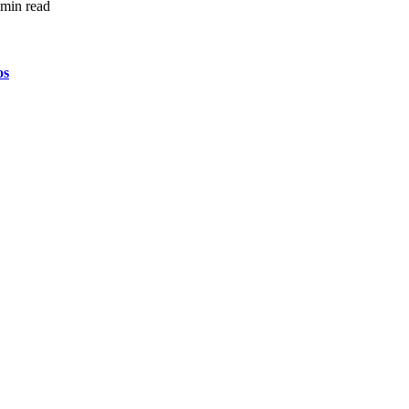
 min read
os
:00
00:00
01:00
02:00
03:00
04:00
05:00
06:0
°C
25°C
25°C
25°C
24°C
24°C
24°C
24°