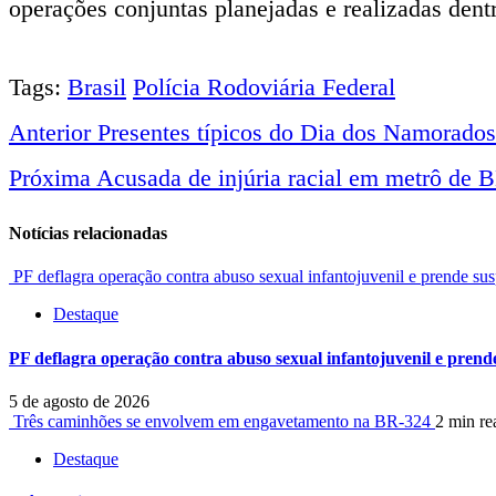
operações conjuntas planejadas e realizadas den
Tags:
Brasil
Polícia Rodoviária Federal
Anterior
Presentes típicos do Dia dos Namorado
Navegação
Próxima
Acusada de injúria racial em metrô de B
entre
Notícias relacionadas
notícias
PF deflagra operação contra abuso sexual infantojuvenil e prende sus
Destaque
PF deflagra operação contra abuso sexual infantojuvenil e prende
5 de agosto de 2026
Três caminhões se envolvem em engavetamento na BR-324
2 min re
Destaque