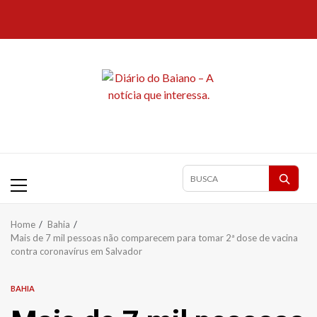
Skip
to
content
Primary
Pesquisar
Menu
matérias
Home
Bahia
Mais de 7 mil pessoas não comparecem para tomar 2ª dose de vacina
contra coronavírus em Salvador
BAHIA