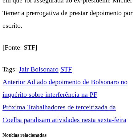
em que foi assegurada ao ex-presidente Michel
Temer a prerrogativa de prestar depoimento por
escrito.
[Fonte: STF]
Tags:
Jair Bolsonaro
STF
Anterior
Adiado depoimento de Bolsonaro no
Navegação
inquérito sobre interferência na PF
entre
Próxima
Trabalhadores de terceirizada da
Coelba paralisam atividades nesta sexta-feira
notícias
Notícias relacionadas