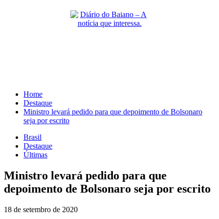
Skip
to
content
Primary
Menu
Home
Destaque
Ministro levará pedido para que depoimento de Bolsonaro
seja por escrito
Brasil
Destaque
Últimas
Ministro levará pedido para que
depoimento de Bolsonaro seja por escrito
18 de setembro de 2020