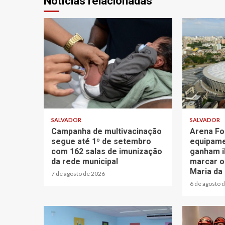
Notícias relacionadas
2 min read
3 min read
SALVADOR
SALVADOR
Campanha de multivacinação
Arena Fo
segue até 1º de setembro
equipame
com 162 salas de imunização
ganham i
da rede municipal
marcar o
Maria da
7 de agosto de 2026
6 de agosto 