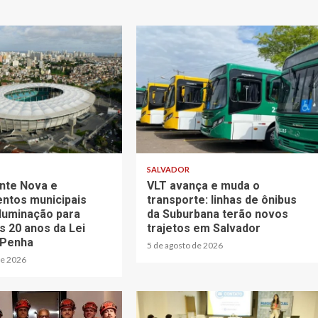
3 min read
SALVADOR
nte Nova e
VLT avança e muda o
ntos municipais
transporte: linhas de ônibus
luminação para
da Suburbana terão novos
s 20 anos da Lei
trajetos em Salvador
 Penha
5 de agosto de 2026
de 2026