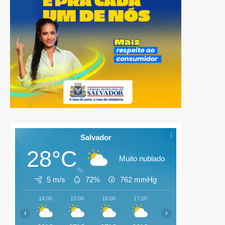
Salvador
28°C
Muito nublado
5 m/s
72%
762
mmHg
14:00
15:00
16:00
17:00
18:00
19:00
‹
›