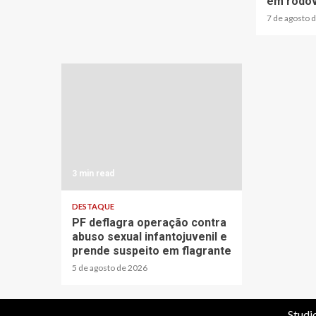
em rodov
7 de agosto 
3 min read
DESTAQUE
PF deflagra operação contra
abuso sexual infantojuvenil e
prende suspeito em flagrante
5 de agosto de 2026
Studi