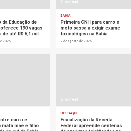
2 min read
BAHIA
 da Educação de
Primeira CNH para carro e
 oferece 190 vagas
moto passa a exigir exame
s de até R$ 6,1 mil
toxicológico na Bahia
de 2026
7 de agosto de 2026
2 min read
DESTAQUE
entre carro e
Fiscalização da Receita
 mata mãe e filho
Federal apreende centenas