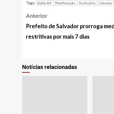
Tags:
Bahia-BA
Manifestação
Rodoviária
Salvador
Navegação
Anterior
entre
Prefeito de Salvador prorroga me
notícias
restritivas por mais 7 dias
Notícias relacionadas