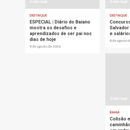
4 min read
2 min read
DESTAQUE
DESTAQUE
ESPECIAL | Diário do Baiano
Concurso
mostra os desafios e
Salvador
aprendizados de ser pai nos
e salário
dias de hoje
8 de agosto 
8 de agosto de 2026
2 min read
BAHIA
Colisão 
caminhão