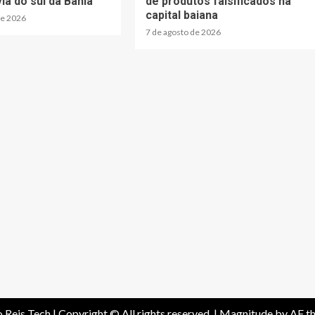
ia do sul da Bahia
de produtos falsificados na
capital baiana
de 2026
7 de agosto de 2026
o Reis Tech | Copyright © All rights reserved.
|
Magnitude
by AF t