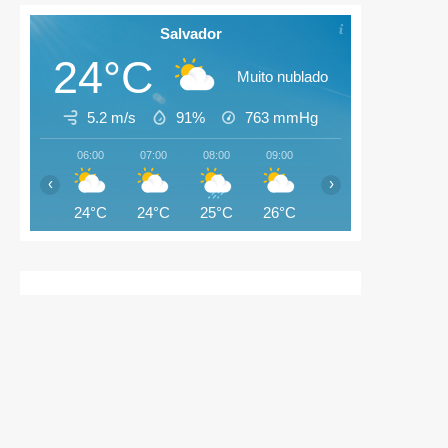
Salvador
24°C
Muito nublado
5.2 m/s
91%
763
mmHg
06:00
07:00
08:00
09:00
10:00
11:00
‹
›
24°C
24°C
25°C
26°C
27°C
28°C