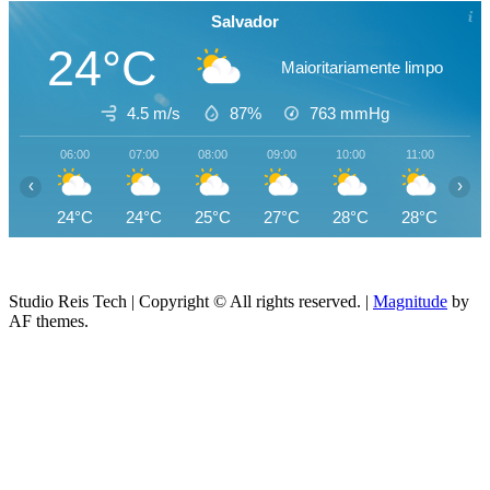
Salvador
24°C
Maioritariamente limpo
4.5 m/s
87%
763
mmHg
06:00
07:00
08:00
09:00
10:00
11:00
12
‹
›
24°C
24°C
25°C
27°C
28°C
28°C
29
Studio Reis Tech | Copyright © All rights reserved.
|
Magnitude
by
AF themes.