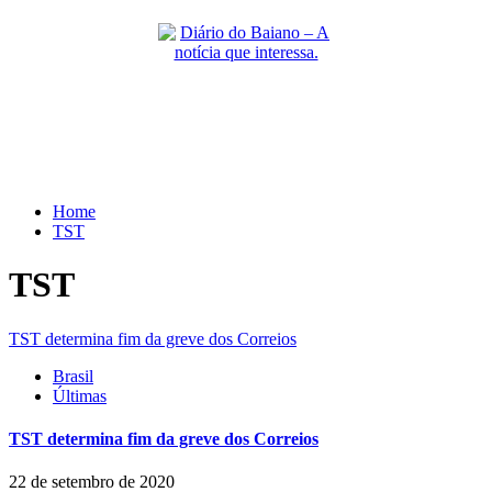
Skip
to
content
Primary
Menu
Home
TST
TST
TST determina fim da greve dos Correios
Brasil
Últimas
TST determina fim da greve dos Correios
22 de setembro de 2020