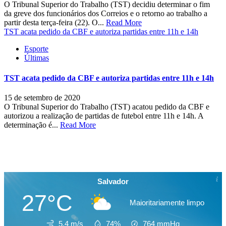
O Tribunal Superior do Trabalho (TST) decidiu determinar o fim
da greve dos funcionários dos Correios e o retorno ao trabalho a
partir desta terça-feira (22). O...
Read More
TST acata pedido da CBF e autoriza partidas entre 11h e 14h
Esporte
Últimas
TST acata pedido da CBF e autoriza partidas entre 11h e 14h
15 de setembro de 2020
O Tribunal Superior do Trabalho (TST) acatou pedido da CBF e
autorizou a realização de partidas de futebol entre 11h e 14h. A
determinação é...
Read More
Salvador
27°C
Maioritariamente limpo
5.4 m/s
74%
764
mmHg