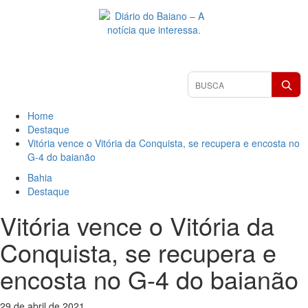
Skip
to
content
Primary
Pesquisar
Menu
matérias
Home
Destaque
Vitória vence o Vitória da Conquista, se recupera e encosta no
G-4 do baianão
Bahia
Destaque
Vitória vence o Vitória da
Conquista, se recupera e
encosta no G-4 do baianão
29 de abril de 2021