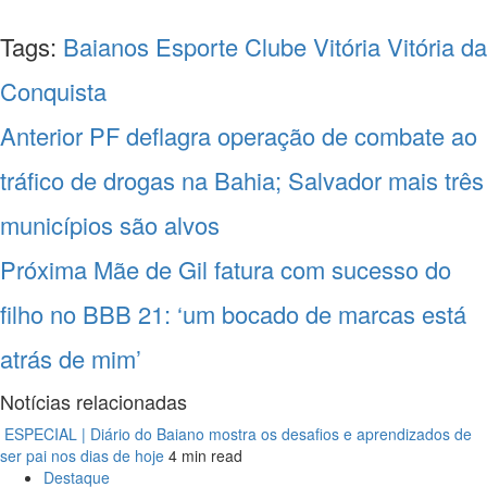
Tags:
Baianos
Esporte Clube Vitória
Vitória da
Conquista
Navegação
Anterior
PF deflagra operação de combate ao
entre
tráfico de drogas na Bahia; Salvador mais três
notícias
municípios são alvos
Próxima
Mãe de Gil fatura com sucesso do
filho no BBB 21: ‘um bocado de marcas está
atrás de mim’
Notícias relacionadas
ESPECIAL | Diário do Baiano mostra os desafios e aprendizados de
ser pai nos dias de hoje
4 min read
Destaque