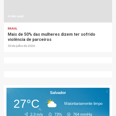
4 min read
BRASIL
Mais de 50% das mulheres dizem ter sofrido
violência de parceiros
30 de julho de 2026
Salvador
27°C
Maioritariamente limpo
2.3 m/s
73%
764
mmHg