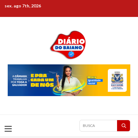
Skip
sex. ago 7th, 2026
to
content
Primary
Pesquisar
Menu
matérias