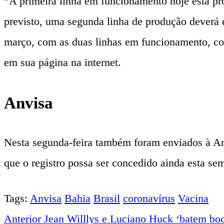
“A primeira linha em funcionamento hoje está pr
previsto, uma segunda linha de produção deverá e
março, com as duas linhas em funcionamento, co
em sua página na internet.
Anvisa
Nesta segunda-feira também foram enviados à Anvi
que o registro possa ser concedido ainda esta se
Tags:
Anvisa
Bahia
Brasil
coronavírus
Vacina
Anterior
Jean Willlys e Luciano Huck ‘batem boca
Navegação