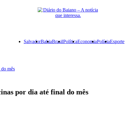
Primary
Salvador
Bahia
Brasil
Política
Economia
Polícia
Esporte
Menu
l do mês
nas por dia até final do mês