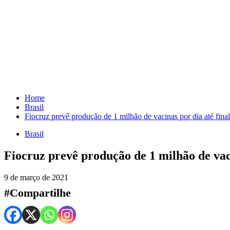
Skip
to
content
Home
Brasil
Fiocruz prevê produção de 1 milhão de vacinas por dia até fina
Brasil
Fiocruz prevê produção de 1 milhão de vaci
9 de março de 2021
#Compartilhe