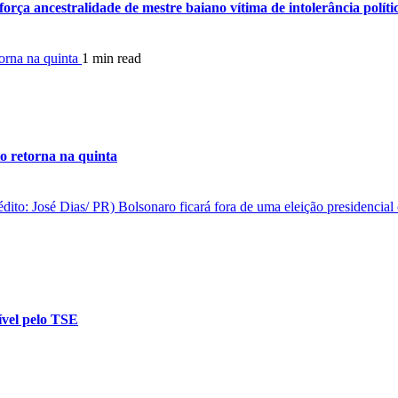
orça ancestralidade de mestre baiano vítima de intolerância políti
torna na quinta
1 min read
o retorna na quinta
Bolsonaro ficará fora de uma eleição presidencial
gível pelo TSE