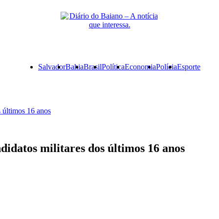
Primary
Salvador
Bahia
Brasil
Política
Economia
Polícia
Esporte
Menu
s últimos 16 anos
didatos militares dos últimos 16 anos