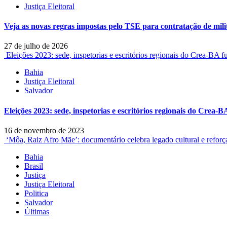
Justiça Eleitoral
Veja as novas regras impostas pelo TSE para contratação de mili
27 de julho de 2026
Eleições 2023: sede, inspetorias e escritórios regionais do Crea-BA
Bahia
Justiça Eleitoral
Salvador
Eleições 2023: sede, inspetorias e escritórios regionais do Crea
16 de novembro de 2023
‘Môa, Raiz Afro Mãe’: documentário celebra legado cultural e reforça 
Bahia
Brasil
Justiça
Justiça Eleitoral
Politica
Salvador
Últimas