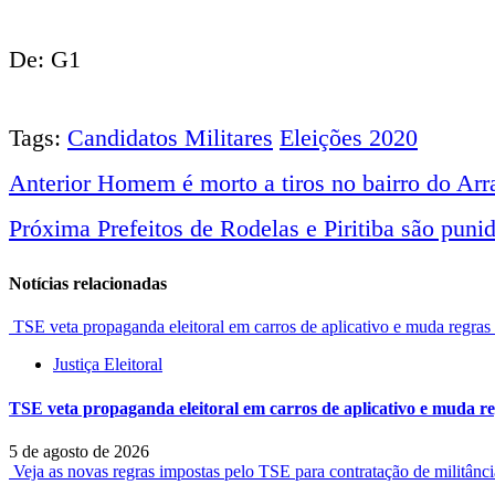
De: G1
Tags:
Candidatos Militares
Eleições 2020
Anterior
Homem é morto a tiros no bairro do Arra
Navegação
Próxima
Prefeitos de Rodelas e Piritiba são pun
entre
Notícias relacionadas
notícias
TSE veta propaganda eleitoral em carros de aplicativo e muda regr
Justiça Eleitoral
TSE veta propaganda eleitoral em carros de aplicativo e muda 
5 de agosto de 2026
Veja as novas regras impostas pelo TSE para contratação de militânc