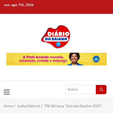
Skip
sex. ago 7th, 2026
to
content
Primary
Pesquisar
Menu
matérias
Home
Justiça Eleitoral
TRE-BA lança “Guia das Eleições 2020”