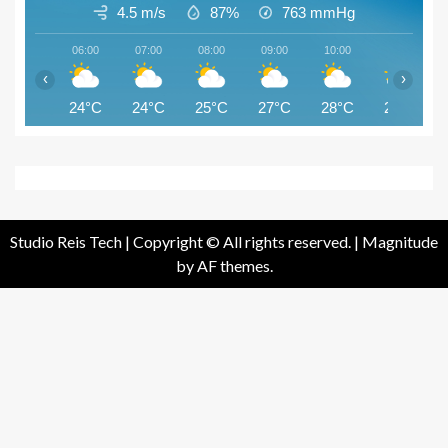
4.5 m/s
87%
763
mmHg
06:00
07:00
08:00
09:00
10:00
11:00
‹
›
24°C
24°C
25°C
27°C
28°C
28°C
Studio Reis Tech | Copyright © All rights reserved.
|
Magnitude
by AF themes.