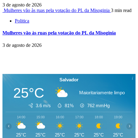
3 de agosto de 2026
Mulheres vão às ruas pela votação do PL da Misoginia
3 min read
Politica
Mulheres vão às ruas pela votação do PL da Misoginia
3 de agosto de 2026
Salvador
25°C
Maioritariamente limpo
3.6 m/s
81%
762
mmHg
14:00
15:00
16:00
17:00
18:00
19:00
20
‹
›
25°C
25°C
25°C
25°C
25°C
25°C
25