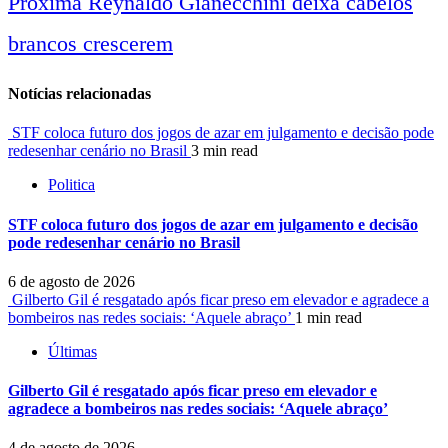
Próxima
Reynaldo Gianecchini deixa cabelos
brancos crescerem
notícias
Notícias relacionadas
STF coloca futuro dos jogos de azar em julgamento e decisão pode
redesenhar cenário no Brasil
3 min read
Politica
STF coloca futuro dos jogos de azar em julgamento e decisão
pode redesenhar cenário no Brasil
6 de agosto de 2026
Gilberto Gil é resgatado após ficar preso em elevador e agradece a
bombeiros nas redes sociais: ‘Aquele abraço’
1 min read
Últimas
Gilberto Gil é resgatado após ficar preso em elevador e
agradece a bombeiros nas redes sociais: ‘Aquele abraço’
4 de agosto de 2026