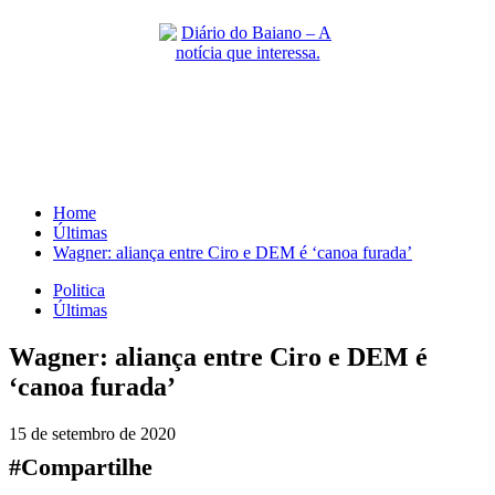
Skip
to
content
Primary
Menu
Home
Últimas
Wagner: aliança entre Ciro e DEM é ‘canoa furada’
Politica
Últimas
Wagner: aliança entre Ciro e DEM é
‘canoa furada’
15 de setembro de 2020
#Compartilhe