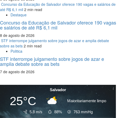
Concurso da Educação de Salvador oferece 190 vagas e salários de
até R$ 6,1 mil
2 min read
Destaque
Concurso da Educação de Salvador oferece 190 vagas
e salários de até R$ 6,1 mil
8 de agosto de 2026
STF interrompe julgamento sobre jogos de azar e amplia debate
sobre as bets
2 min read
Politica
STF interrompe julgamento sobre jogos de azar e
amplia debate sobre as bets
7 de agosto de 2026
Salvador
25°C
Maioritariamente limpo
5.8 m/s
88%
763
mmHg