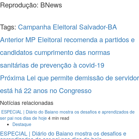
Reprodução: BNews
Tags:
Campanha Eleitoral
Salvador-BA
Navegação
Anterior
MP Eleitoral recomenda a partidos e
entre
candidatos cumprimento das normas
notícias
sanitárias de prevenção à covid-19
Próxima
Lei que permite demissão de servidor
está há 22 anos no Congresso
Notícias relacionadas
ESPECIAL | Diário do Baiano mostra os desafios e aprendizados de
ser pai nos dias de hoje
4 min read
Destaque
ESPECIAL | Diário do Baiano mostra os desafios e
aprendizados de ser pai nos dias de hoje