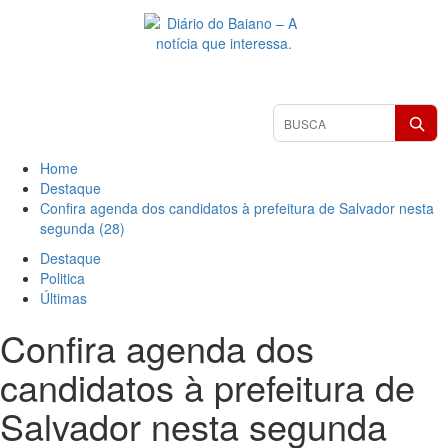
Skip
to
content
Primary
Pesquisar
Menu
matérias
Home
Destaque
Confira agenda dos candidatos à prefeitura de Salvador nesta
segunda (28)
Destaque
Politica
Últimas
Confira agenda dos
candidatos à prefeitura de
Salvador nesta segunda